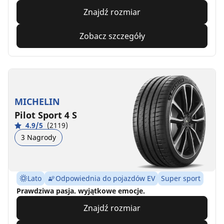
Znajdź rozmiar
Zobacz szczegóły
MICHELIN
Pilot Sport 4 S
4.9/5
(2119)
3 Nagrody
Lato
Odpowiednia do pojazdów EV
Super sport
Prawdziwa pasja. wyjątkowe emocje.
Znajdź rozmiar