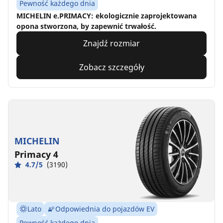
Pewność każdego dnia
MICHELIN e.PRIMACY: ekologicznie zaprojektowana
opona stworzona, by zapewnić trwałość.
Znajdź rozmiar
Zobacz szczegóły
MICHELIN
Primacy 4
4.7/5
(3190)
Lato
Odpowiednia do pojazdów EV
Pewność każdego dnia