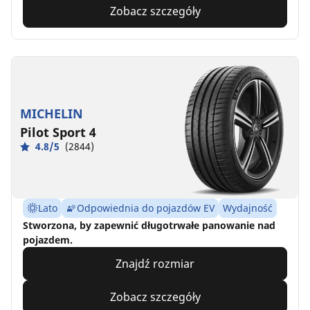
Zobacz szczegóły
MICHELIN
Pilot Sport 4
4.8/5
(2844)
Lato
Odpowiednia do pojazdów EV
Wydajność
Stworzona, by zapewnić długotrwałe panowanie nad
pojazdem.
Znajdź rozmiar
Zobacz szczegóły