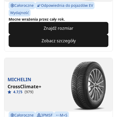
Całoroczne
Odpowiednia do pojazdów EV
Wydajność
Mocne wrażenia przez cały rok.
Znajdź rozmiar
Zobacz szczegóły
MICHELIN
CrossClimate+
4.7/5
(979)
Całoroczne
3PMSF
M+S