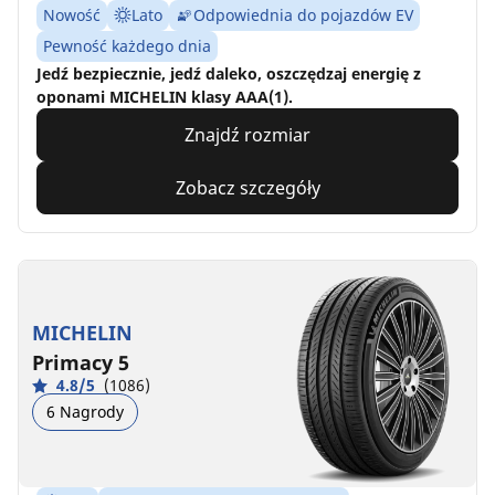
Nowość
Lato
Odpowiednia do pojazdów EV
Pewność każdego dnia
Jedź bezpiecznie, jedź daleko, oszczędzaj energię z
oponami MICHELIN klasy AAA(1).
Znajdź rozmiar
Zobacz szczegóły
MICHELIN
Primacy 5
4.8/5
(1086)
6 Nagrody