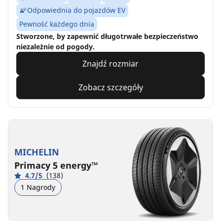
Odpowiednia do pojazdów EV
Pewność każdego dnia
Stworzone, by zapewnić długotrwałe bezpieczeństwo
niezależnie od pogody.
Znajdź rozmiar
Zobacz szczegóły
MICHELIN
Primacy 5 energy™
4.7/5
(138)
1 Nagrody