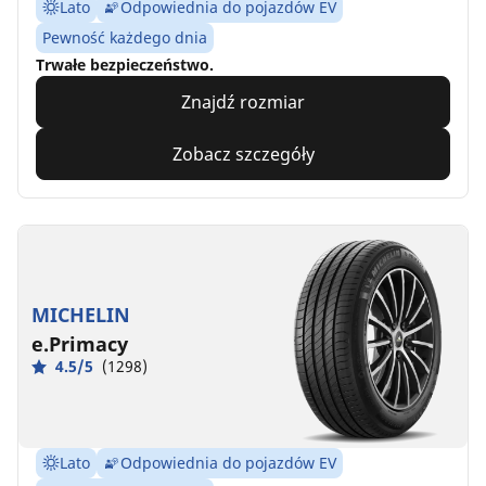
Lato
Odpowiednia do pojazdów EV
Pewność każdego dnia
Trwałe bezpieczeństwo.
Znajdź rozmiar
Zobacz szczegóły
MICHELIN
e.Primacy
4.5/5
(1298)
Lato
Odpowiednia do pojazdów EV