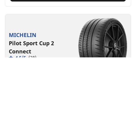
MICHELIN
Pilot Sport Cup 2
Connect
4.5/5
(28)
Lato
Odpowiednia do pojazdów EV
Super sport
Stworzone, by zapewnić długotrwałe osiągi na torze
wyścigowym.
Znajdź rozmiar
Zobacz szczegóły