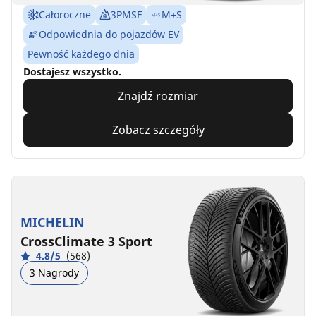
Całoroczne
3PMSF
M+S
Odpowiednia do pojazdów EV
Pewność każdego dnia
Dostajesz wszystko.
Znajdź rozmiar
Zobacz szczegóły
MICHELIN
CrossClimate 3 Sport
4.8/5
(568)
3 Nagrody