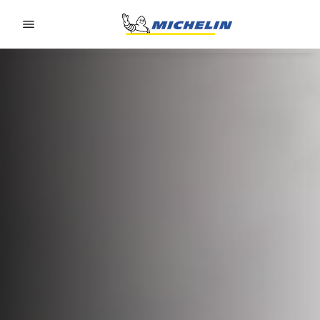
Go to page content
Go to page navigation