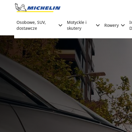
Go to page content
Go to page navigation
Osobowe, SUV,
Motyckle i
I
Rowery
dostawcze
skutery
D