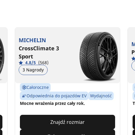
MICHELIN
M
CrossClimate 3
P
Sport
4.8/5
(568)
3 Nagrody
Całoroczne
Odpowiednia do pojazdów EV
Wydajność
Mocne wrażenia przez cały rok.
T
Znajdź rozmiar