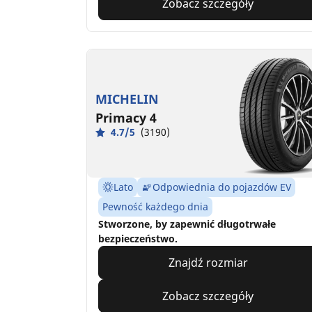
Zobacz szczegóły
MICHELIN
Primacy 4
4.7/5
(3190)
Lato
Odpowiednia do pojazdów EV
Pewność każdego dnia
Stworzone, by zapewnić długotrwałe
bezpieczeństwo.
Znajdź rozmiar
Zobacz szczegóły