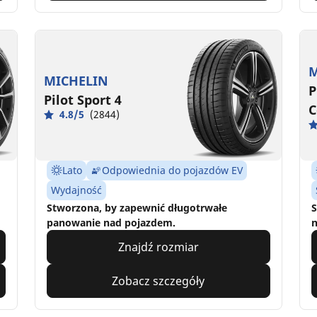
M
MICHELIN
P
Pilot Sport 4
C
4.8/5
(2844)
Lato
Odpowiednia do pojazdów EV
Wydajność
Stworzona, by zapewnić długotrwałe
S
panowanie nad pojazdem.
n
Znajdź rozmiar
Zobacz szczegóły