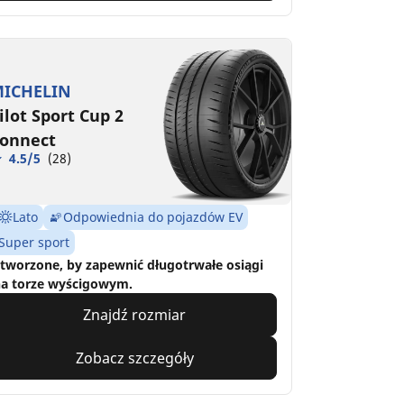
ICHELIN
ilot Sport Cup 2
onnect
4.5/5
(28)
Lato
Odpowiednia do pojazdów EV
Super sport
tworzone, by zapewnić długotrwałe osiągi
a torze wyścigowym.
Znajdź rozmiar
Zobacz szczegóły