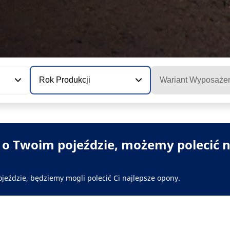
Rok Produkcji
Wariant Wyposaże
i o Twoim pojeździe, możemy polecić n
ojeździe, będziemy mogli polecić Ci najlepsze opony.