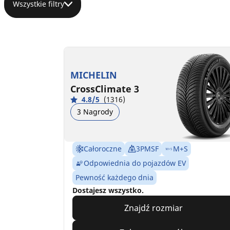
Wszystkie filtry
MICHELIN
CrossClimate 3
4.8/5
(1316)
3 Nagrody
Całoroczne
3PMSF
M+S
Odpowiednia do pojazdów EV
Pewność każdego dnia
Dostajesz wszystko.
Znajdź rozmiar