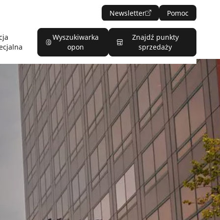
Newsletter
Pomoc
cja
Wyszukiwarka
Znajdź punkty
ecjalna
opon
sprzedaży