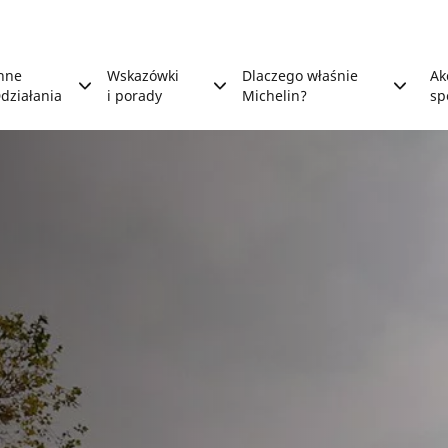
nne
Wskazówki
Dlaczego właśnie
Ak
działania
i porady
Michelin?
sp