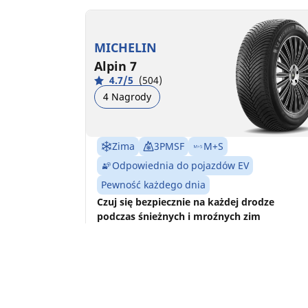
MICHELIN
Alpin 7
4.7/5
(504)
4 Nagrody
Zima
3PMSF
M+S
Odpowiednia do pojazdów EV
Pewność każdego dnia
Czuj się bezpiecznie na każdej drodze
podczas śnieżnych i mroźnych zim
Znajdź rozmiar
Zobacz szczegóły