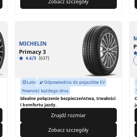
Zobacz szczegóły
M
MICHELIN
P
Primacy 3
4.6/5
(637)
Lato
Odpowiednia do pojazdów EV
Pewność każdego dnia
Idealne połączenie bezpieczeństwa, trwałości
C
i komfortu jazdy.
j
Znajdź rozmiar
Zobacz szczegóły