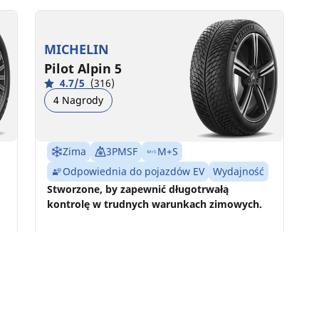
MICHELIN
Pilot Alpin 5
4.7/5
(316)
4 Nagrody
Zima
3PMSF
M+S
Odpowiednia do pojazdów EV
Wydajność
Stworzone, by zapewnić długotrwałą
kontrolę w trudnych warunkach zimowych.
Znajdź rozmiar
Zobacz szczegóły