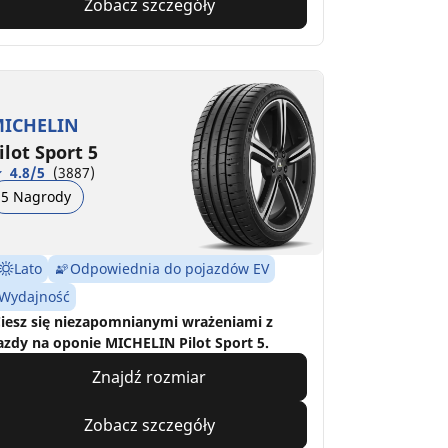
Zobacz szczegóły
ICHELIN
ilot Sport 5
4.8/5
(3887)
5 Nagrody
Lato
Odpowiednia do pojazdów EV
Wydajność
iesz się niezapomnianymi wrażeniami z
azdy na oponie MICHELIN Pilot Sport 5.
Znajdź rozmiar
Zobacz szczegóły