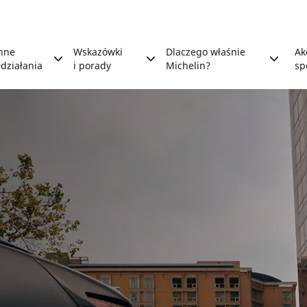
nne
Wskazówki
Dlaczego właśnie
Ak
działania
i porady
Michelin?
sp