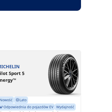
ICHELIN
ilot Sport 5
nergy™
Nowość
Lato
Odpowiednia do pojazdów EV
Wydajność