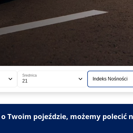
Średnica
Indeks Nośności
21
i o Twoim pojeździe, możemy polecić n