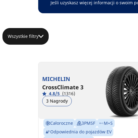
Jeśli uzyskasz więcej informacji o swoim p
Wszystkie filtry
MICHELIN
CrossClimate 3
4.8/5
(1316)
3 Nagrody
Całoroczne
3PMSF
M+S
Odpowiednia do pojazdów EV