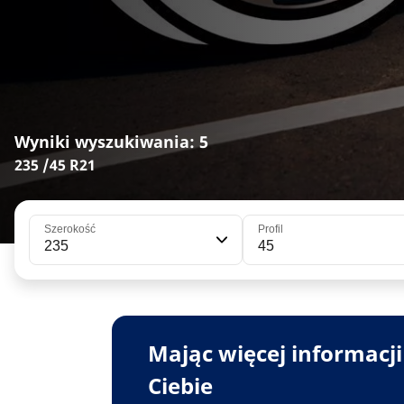
Wyniki wyszukiwania: 5
235 /45 R21
Szerokość
Profil
235
45
Mając więcej informacj
Ciebie