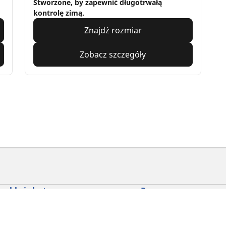
Stworzone, by zapewnić długotrwałą
kontrolę zimą.
Znajdź rozmiar
Zobacz szczegóły
yckle i skutery
Rowery
dź punkt sprzedaży
Znajdź odpowiednią opo
drogowego dla siebie
glądaj według marek motocykli