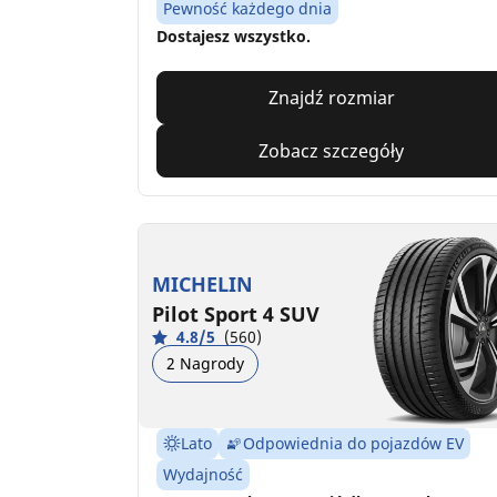
Pewność każdego dnia
Dostajesz wszystko.
Znajdź rozmiar
Zobacz szczegóły
MICHELIN
Pilot Sport 4 SUV
4.8/5
(560)
2 Nagrody
Lato
Odpowiednia do pojazdów EV
Wydajność