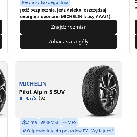
C
Pewność każdego dnia
e
Jedź bezpiecznie, jedź daleko, oszczędzaj
energię z oponami MICHELIN klasy AAA(1).
Znajdź rozmiar
Zobacz szczegóły
MICHELIN
Pilot Alpin 5 SUV
4.7/5
(92)
Zima
3PMSF
M+S
Odpowiednia do pojazdów EV
Wydajność