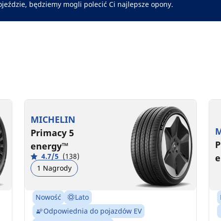
ojeździe, będziemy mogli polecić Ci najlepsze opony.
MICHELIN
M
Primacy 5
P
energy™
4.7/5
(138)
e
1 Nagrody
Nowość
Lato
Odpowiednia do pojazdów EV