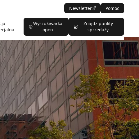
Newsletter
Pomoc
cja
Wyszukiwarka
Znajdź punkty
ecjalna
opon
sprzedaży