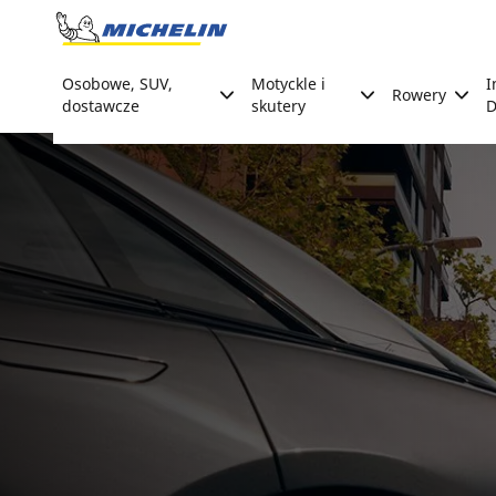
Go to page content
Go to page navigation
Osobowe, SUV,
Motyckle i
I
Rowery
dostawcze
skutery
D