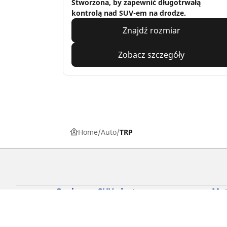
Stworzona, by zapewnić długotrwałą
kontrolą nad SUV-em na drodze.
Znajdź rozmiar
Zobacz szczegóły
Home
Auto
TRP
Osobowe, SUV, dostawcze
Mot
Skorzystaj z naszego narzędzia do
Znaj
wyboru opon
Prze