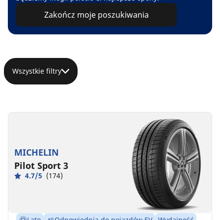
Zakończ moje poszukiwania
Wszystkie filtry
MICHELIN
Pilot Sport 3
4.7/5
(174)
Lato
Odpowiednia do pojazdów EV
Wydajność