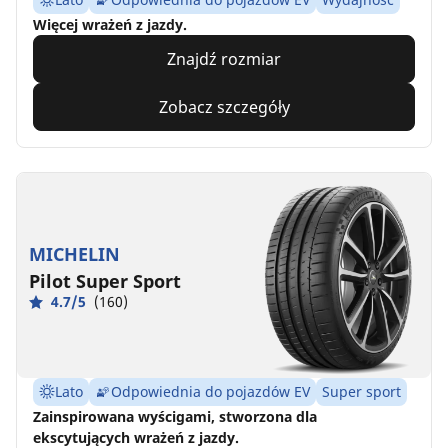
Więcej wrażeń z jazdy.
Znajdź rozmiar
Zobacz szczegóły
MICHELIN
Pilot Super Sport
4.7/5
(160)
Lato
Odpowiednia do pojazdów EV
Super sport
Zainspirowana wyścigami, stworzona dla
ekscytujących wrażeń z jazdy.