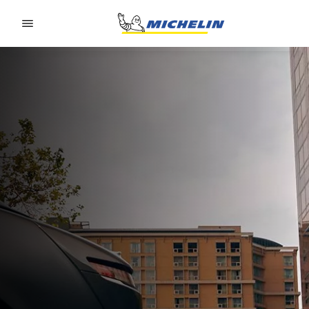
Go to page content
Go to page navigation