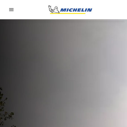
Go to page content
Go to page navigation