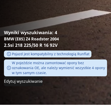
Wyniki wyszukiwania: 4
BMW (E85) Z4 Roadster 2004
2.5si 218 225/50 R 16 92V
Pojazd jest kompatybilny z technologią Runflat
W pojeździe można zamontować opony bez
oznakowania OE, ale należy wymienić wszystkie 4 opony
w tym samym czasie.
Edytuj wyszukiwanie