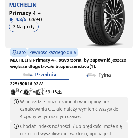
MICHELIN
Primacy 4 +
4.8/5
(2694)
2 Nagrody
Lato
Pewność każdego dnia
MICHELIN Primacy 4+, stworzona, by zapewnić jeszcze
większe długotrwałe bezpieczeństwo(1).
Przednia
Tylna
225/50R16 92W
C
A
69 dB
W pojeździe można zamontować opony bez
oznakowania OE, ale należy wymienić wszystkie
4 opony w tym samym czasie.
Chociaż indeks nośności i/lub prędkości może się
różnić od wyszukiwanej wartości, opona jest