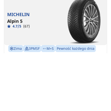
MICHELIN
Alpin 5
4.7/5
(67)
Zima
3PMSF
M+S
Pewność każdego dnia
Bezpieczeństwo i mobilność w surowych warunkach
zimowych.
Przednia
Tylna
225/50R16 96H XL N0
D
B
71 dB
W pojeździe można zamontować opony bez
oznakowania OE, ale należy wymienić wszystkie
4 opony w tym samym czasie.
Kup teraz