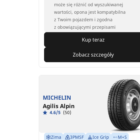
może się różnić od wyszukiwanej
wartości, opona jest kompatybilna
z Twoim pojazdem i zgodna
z obowiązującymi przepisami
Kup teraz
Zobacz szczegóły
MICHELIN
Agilis Alpin
4.6/5
(50)
Zima
3PMSF
Ice Grip
M+S