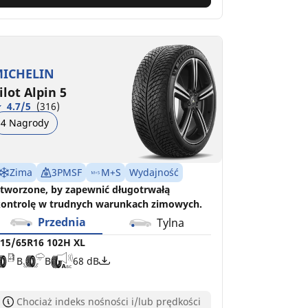
ICHELIN
ilot Alpin 5
4.7/5
(316)
4 Nagrody
Zima
3PMSF
M+S
Wydajność
tworzone, by zapewnić długotrwałą
ontrolę w trudnych warunkach zimowych.
Przednia
Tylna
15/65R16 102H XL
B
B
68 dB
Chociaż indeks nośności i/lub prędkości