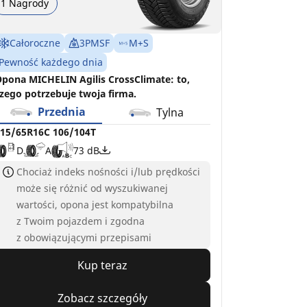
1 Nagrody
Całoroczne
3PMSF
M+S
Pewność każdego dnia
pona MICHELIN Agilis CrossClimate: to,
zego potrzebuje twoja firma.
Przednia
Tylna
15/65R16C 106/104T
D
A
73 dB
Chociaż indeks nośności i/lub prędkości
może się różnić od wyszukiwanej
wartości, opona jest kompatybilna
z Twoim pojazdem i zgodna
z obowiązującymi przepisami
Kup teraz
Zobacz szczegóły