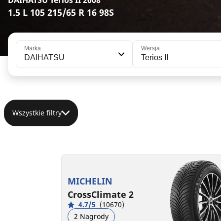
DAIHATSU Terios II 2008
1.5 L 105 215/65 R 16 98S
Marka
Wersja
DAIHATSU
Terios II
Wszystkie filtry
215/65R16 98H
215/65R16C 106/104T
215/65R16C 109/107R
B
B
D
B
A
B
71 dB
72 dB
73 dB
MICHELIN
CrossClimate 2
4.7/5
(10670)
2 Nagrody