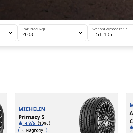
Rok Produkcji
Wariant Wyposażenia
2008
1.5 L 105
215/65R16 102H XL
215/65R16 98H
2
2
B
C
A
B
70 dB
71 dB
M
MICHELIN
A
Primacy 5
C
4.8/5
(1086)
6 Nagrody