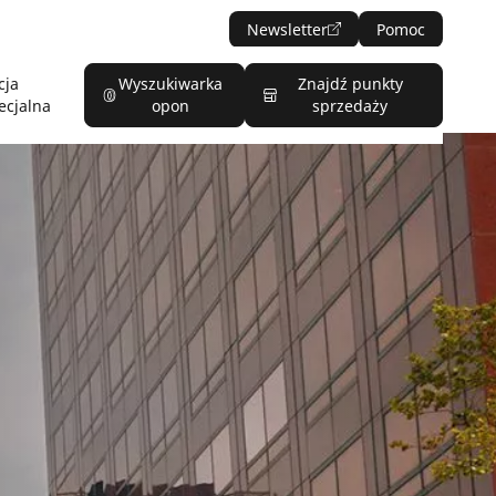
Newsletter
Pomoc
cja
Wyszukiwarka
Znajdź punkty
ecjalna
opon
sprzedaży