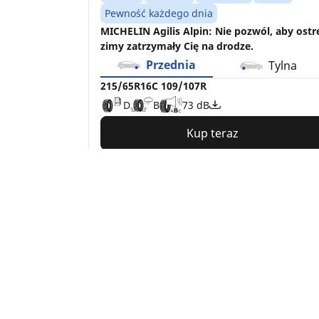
Pewność każdego dnia
MICHELIN Agilis Alpin: Nie pozwól, aby ostr
zimy zatrzymały Cię na drodze.
Przednia
Tylna
215/65R16C 109/107R
D
B
73 dB
Kup teraz
Zobacz szczegóły
Home
Auto
TRP