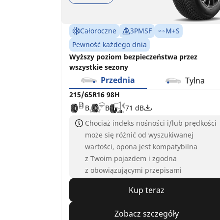
Całoroczne
3PMSF
M+S
Pewność każdego dnia
Wyższy poziom bezpieczeństwa przez
wszystkie sezony
Przednia
Tylna
215/65R16 98H
B
B
71 dB
Chociaż indeks nośności i/lub prędkości
może się różnić od wyszukiwanej
wartości, opona jest kompatybilna
z Twoim pojazdem i zgodna
z obowiązującymi przepisami
Kup teraz
Zobacz szczegóły