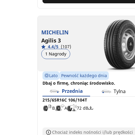
MICHELIN
Agilis 3
4.4/5
(107)
1 Nagrody
Lato
Pewność każdego dnia
Dbaj o firmę, chroniąc środowisko.
Przednia
Tylna
215/65R16C 106/104T
B
A
72 dB
Chociaż indeks nośności i/lub prędkości