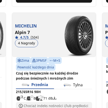
MICHELIN
M
Alpin 7
P
4.7/5
(504)
4 Nagrody
Zima
3PMSF
M+S
S
Pewność każdego dnia
k
Czuj się bezpiecznie na każdej drodze
podczas śnieżnych i mroźnych zim
Przednia
Tylna
2
215/65R16 98H
C
B
71 dB
Chociaż indeks nośności i/lub prędkości