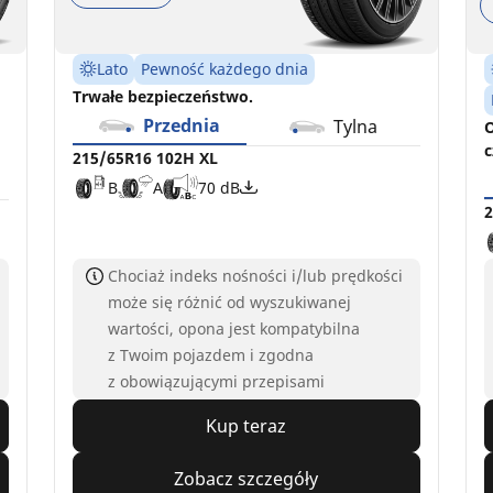
Lato
Pewność każdego dnia
Trwałe bezpieczeństwo.
Przednia
Tylna
O
c
215/65R16 102H XL
B
A
70 dB
2
Chociaż indeks nośności i/lub prędkości
może się różnić od wyszukiwanej
wartości, opona jest kompatybilna
z Twoim pojazdem i zgodna
z obowiązującymi przepisami
Kup teraz
Zobacz szczegóły