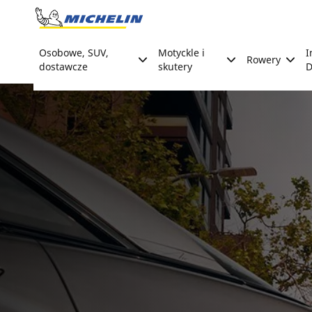
Go to page content
Go to page navigation
Osobowe, SUV,
Motyckle i
I
Rowery
dostawcze
skutery
D