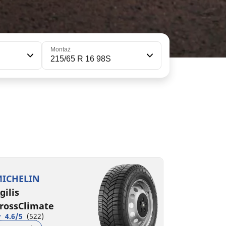
Montaż
215/65 R 16 98S
15/65R16C 106/104T
15/65R16 102H XL
D
B
B
A
68 dB
73 dB
ICHELIN
gilis
rossClimate
4.6/5
(522)