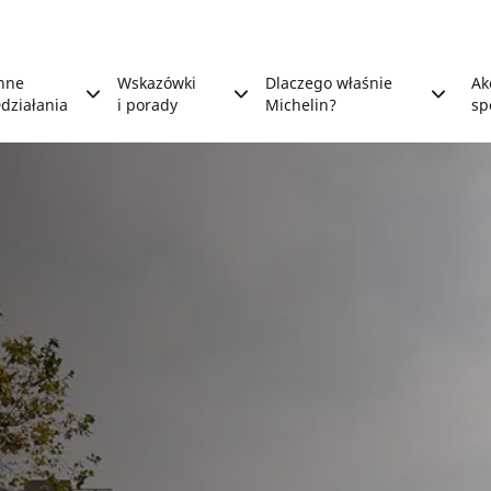
nne
Wskazówki
Dlaczego właśnie
Ak
działania
i porady
Michelin?
sp