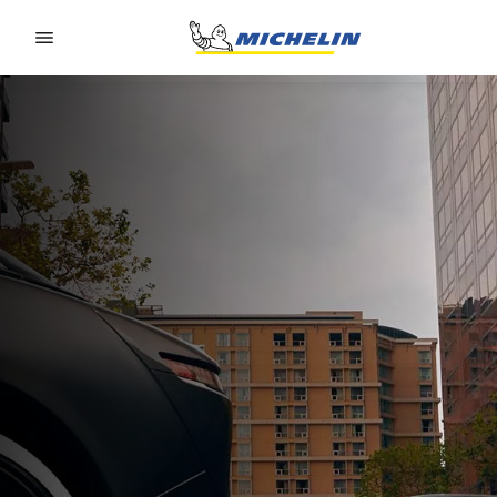
Go to page content
Go to page navigation