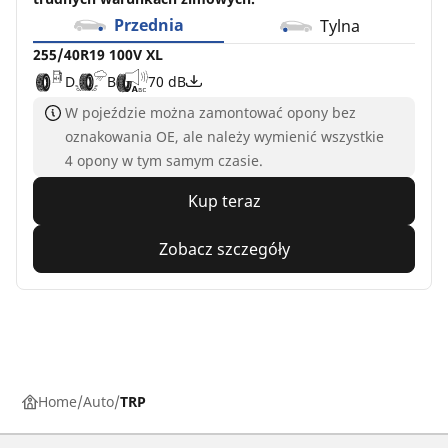
Przednia
Tylna
255/40R19 100V XL
D
B
70 dB
W pojeździe można zamontować opony bez
oznakowania OE, ale należy wymienić wszystkie
4 opony w tym samym czasie.
Kup teraz
Zobacz szczegóły
Home
Auto
TRP