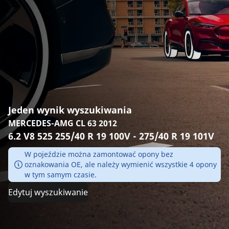
Jeden wynik wyszukiwania
MERCEDES-AMG CL 63 2012
6.2 V8 525 255/40 R 19 100V - 275/40 R 19 101V
W pojeździe można zamontować opony bez
oznakowania OE, ale należy wymienić wszystkie 4 opony
w tym samym czasie.
Edytuj wyszukiwanie