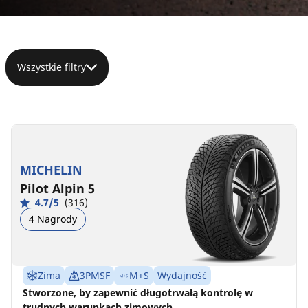
Wszystkie filtry
275/40R19
105W
XL
MICHELIN
D
B
70 dB
Pilot Alpin 5
4.7/5
(316)
4 Nagrody
Zima
3PMSF
M+S
Wydajność
Stworzone, by zapewnić długotrwałą kontrolę w
trudnych warunkach zimowych.