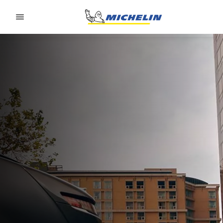
Go to page content
Go to page navigation