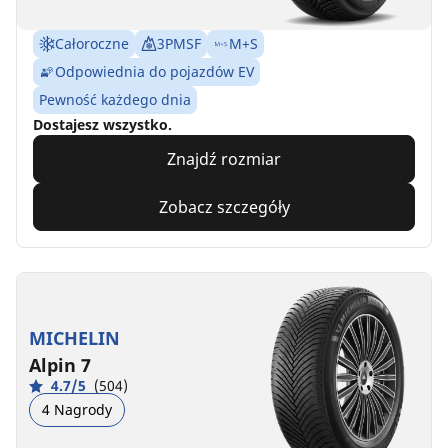
Całoroczne
3PMSF
M+S
Odpowiednia do pojazdów EV
Pewność każdego dnia
Dostajesz wszystko.
Znajdź rozmiar
Zobacz szczegóły
MICHELIN
Alpin 7
4.7/5
(504)
4 Nagrody