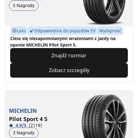
5 Nagrody
Lato
Odpowiednia do pojazdów EV
Wydajność
Ciesz się niezapomnianymi wrażeniami z jazdy na
oponie MICHELIN Pilot Sport 5.
Znajdź rozmiar
Zobacz szczegóły
MICHELIN
Pilot Sport 4 S
4.9/5
(2118)
3 Nagrody