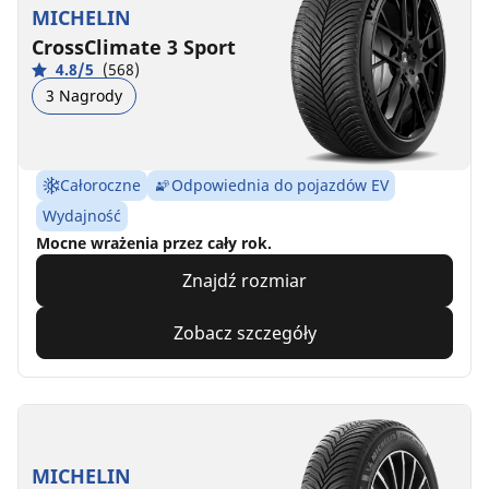
MICHELIN
CrossClimate 3 Sport
4.8/5
(568)
3 Nagrody
Całoroczne
Odpowiednia do pojazdów EV
Wydajność
Mocne wrażenia przez cały rok.
Znajdź rozmiar
Zobacz szczegóły
MICHELIN