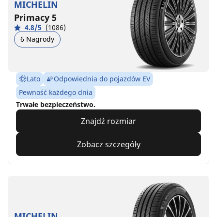
MICHELIN
Primacy 5
4.8/5
(1086)
6 Nagrody
Lato
Odpowiednia do pojazdów EV
Pewność każdego dnia
Trwałe bezpieczeństwo.
Znajdź rozmiar
Zobacz szczegóły
MICHELIN