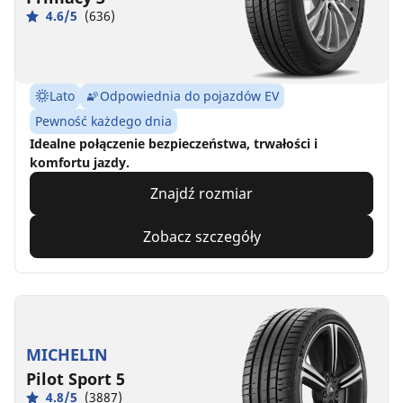
4.6/5
(636)
Lato
Odpowiednia do pojazdów EV
Pewność każdego dnia
Idealne połączenie bezpieczeństwa, trwałości i
komfortu jazdy.
Znajdź rozmiar
Zobacz szczegóły
MICHELIN
Pilot Sport 5
4.8/5
(3887)