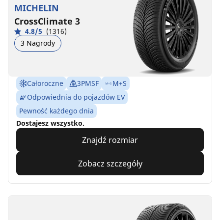
MICHELIN
CrossClimate 3
4.8/5
(1316)
3 Nagrody
Całoroczne
3PMSF
M+S
Odpowiednia do pojazdów EV
Pewność każdego dnia
Dostajesz wszystko.
Znajdź rozmiar
Zobacz szczegóły