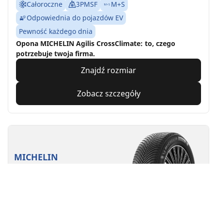
Całoroczne
3PMSF
M+S
Odpowiednia do pojazdów EV
Pewność każdego dnia
Opona MICHELIN Agilis CrossClimate: to, czego
potrzebuje twoja firma.
Znajdź rozmiar
Zobacz szczegóły
MICHELIN
Alpin 7
4.7/5
(504)
4 Nagrody