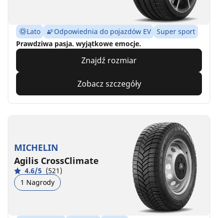
Lato
Odpowiednia do pojazdów EV
Super sport
Prawdziwa pasja. wyjątkowe emocje.
Znajdź rozmiar
Zobacz szczegóły
MICHELIN
Agilis CrossClimate
4.6/5
(521)
1 Nagrody