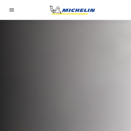
Go to page content
Go to page navigation