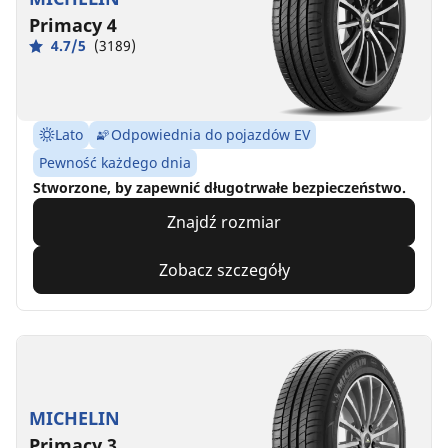
Primacy 4
4.7/5
(3189)
Lato
Odpowiednia do pojazdów EV
Pewność każdego dnia
Stworzone, by zapewnić długotrwałe bezpieczeństwo.
Znajdź rozmiar
Zobacz szczegóły
MICHELIN
Primacy 3