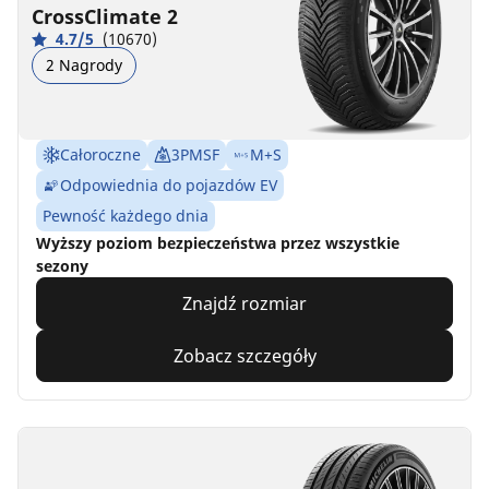
CrossClimate 2
4.7/5
(10670)
2 Nagrody
Całoroczne
3PMSF
M+S
Odpowiednia do pojazdów EV
Pewność każdego dnia
Wyższy poziom bezpieczeństwa przez wszystkie
sezony
Znajdź rozmiar
Zobacz szczegóły