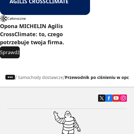
AGILIS CROSSCLIMATE
Całoroczne
Opona MICHELIN Agilis
CrossClimate: to, czego
potrzebuje twoja firma.
Sprawdź
/
Samochody dostawcze
Przewodnik po ciśnieniu w opon