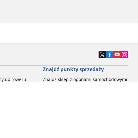
Znajdź punkty sprzedaży
ny do roweru
Znajdź sklep z oponami samochodowymi
e opony do
ch do każdej
pon do rowerów
ego: