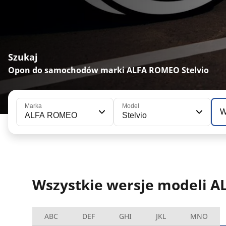
Szukaj
Opon do samochodów marki ALFA ROMEO Stelvio
Marka
Model
W
ALFA ROMEO
Stelvio
Wszystkie wersje modeli A
ABC
DEF
GHI
JKL
MNO