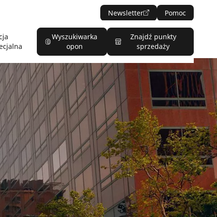
Newsletter
Pomoc
cja
Wyszukiwarka
Znajdź punkty
ecjalna
opon
sprzedaży