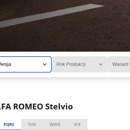
ersja
Rok Produkcji
Wariant
LFA ROMEO Stelvio
PQRS
TUV
WXYZ
0-9