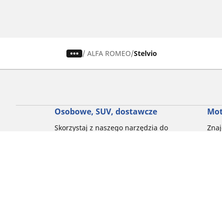
/
ALFA ROMEO
Stelvio
Osobowe, SUV, dostawcze
Mot
Skorzystaj z naszego narzędzia do
Znaj
wyboru opon
Prze
Przeglądaj według marek samochodów
Prze
Przeglądaj według stylu jazdy
Prze
Przeglądaj według rodzaju pojazdu
Prze
Przeglądaj według pory roku
Prze
Przeglądaj według rodziny produktów
Przeglądaj według rozmiaru opon