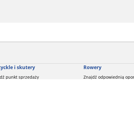
yckle i skutery
Rowery
dź punkt sprzedaży
Znajdź odpowiednią opo
drogowego dla siebie
glądaj według marek motocykli
Odkryj nasze uniwersaln
glądaj według rodzaju motocykla
rowerów szutrowych
glądaj według stylu jazdy
Opony do rowerów górski
glądaj według rodziny produktów
dyscypliny
glądaj według rozmiaru opon
Wszystkie nasze gamy o
Twoja konfiguracja
elektrycznych
Opony do roweru miejski