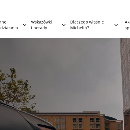
nne
Wskazówki
Dlaczego właśnie
Ak
działania
i porady
Michelin?
sp