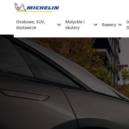
Go to page content
Go to page navigation
Osobowe, SUV,
Motyckle i
I
Rowery
dostawcze
skutery
D