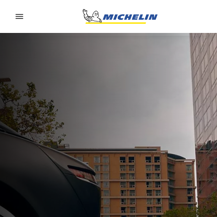
Go to page content
Go to page navigation