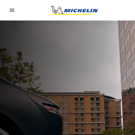
Go to page content
Go to page navigation