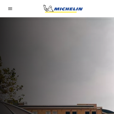
Go to page content
Go to page navigation