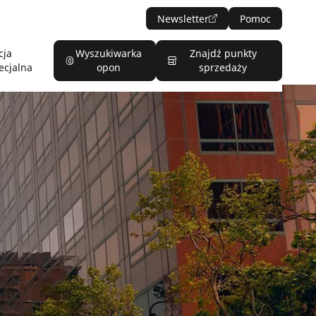
Newsletter
Pomoc
cja
Wyszukiwarka
Znajdź punkty
ecjalna
opon
sprzedaży