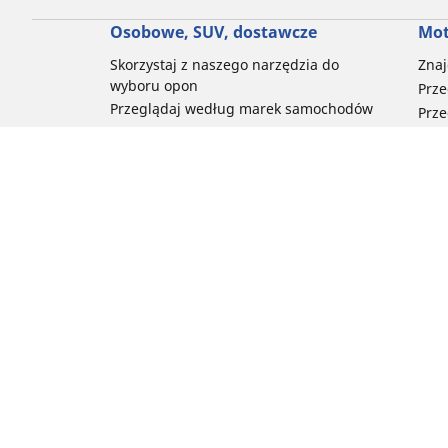
Osobowe, SUV, dostawcze
Mot
Skorzystaj z naszego narzędzia do
Znaj
wyboru opon
Prze
Przeglądaj według marek samochodów
Prze
Przeglądaj według stylu jazdy
Prze
Przeglądaj według rodzaju pojazdu
Prze
Przeglądaj według pory roku
Prze
Przeglądaj według rodziny produktów
Przeglądaj według rozmiaru opon
Porada
Pomoc i wsparcie
Często zadawane pytania – samochody
Często zadawane pytania – motocykle
Często zadawane pytania – rowery
Newsletter