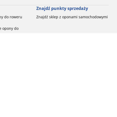
Znajdź punkty sprzedaży
ny do roweru
Znajdź sklep z oponami samochodowymi
e opony do
ch do każdej
pon do rowerów
ego:
ć
ny