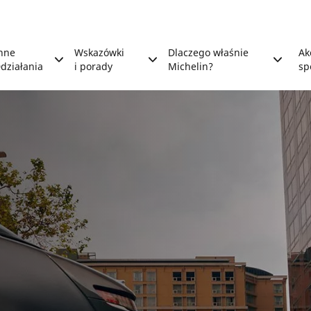
nne
Wskazówki
Dlaczego właśnie
Ak
działania
i porady
Michelin?
sp