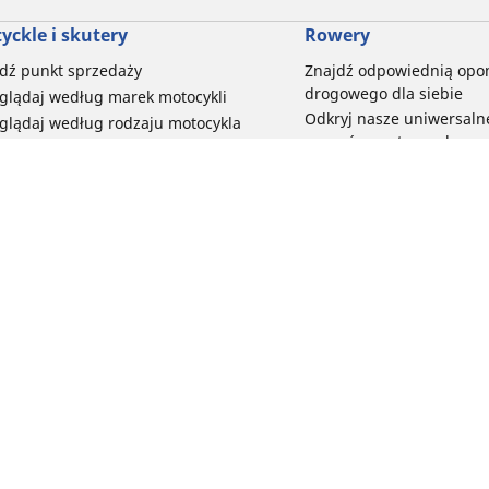
yckle i skutery
Rowery
dź punkt sprzedaży
Znajdź odpowiednią opo
drogowego dla siebie
glądaj według marek motocykli
Odkryj nasze uniwersaln
glądaj według rodzaju motocykla
rowerów szutrowych
glądaj według stylu jazdy
Opony do rowerów górski
glądaj według rodziny produktów
dyscypliny
glądaj według rozmiaru opon
Wszystkie nasze gamy o
elektrycznych
Opony do roweru miejski
Twoja konfiguracja
bezpieczeństwo i trwałoś
Przeglądaj wszystkie opo