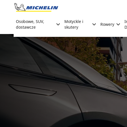
Go to page content
Go to page navigation
Osobowe, SUV,
Motyckle i
I
Rowery
dostawcze
skutery
D