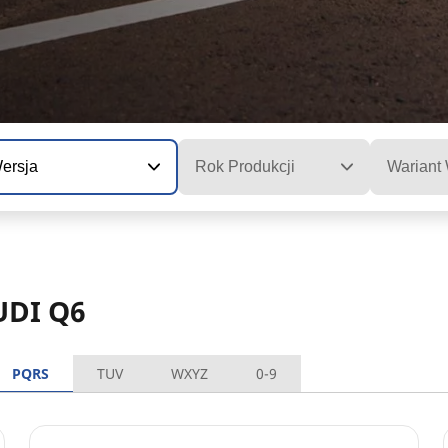
ersja
Rok Produkcji
Wariant
UDI Q6
PQRS
TUV
WXYZ
0-9