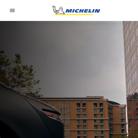
Go to page content
Go to page navigation