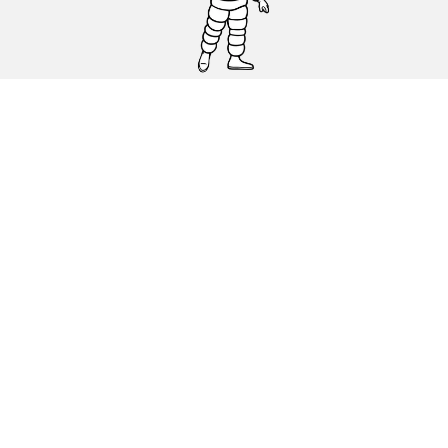
Osobowe, SUV, dostawcze
Motyckle i skutery
Rowery
Znajdź punkty sprzedaży
Porada
Polityka dotycząca cookies
Polityka prywatnosci