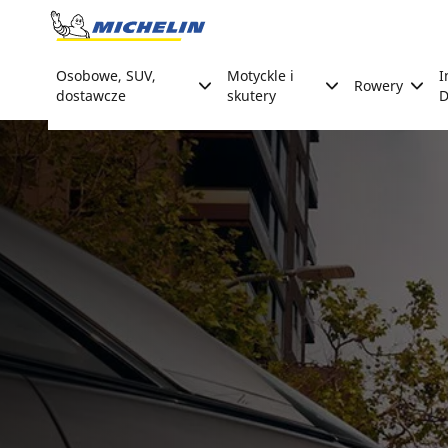
Go to page content
Go to page navigation
Osobowe, SUV,
Motyckle i
I
Rowery
dostawcze
skutery
D