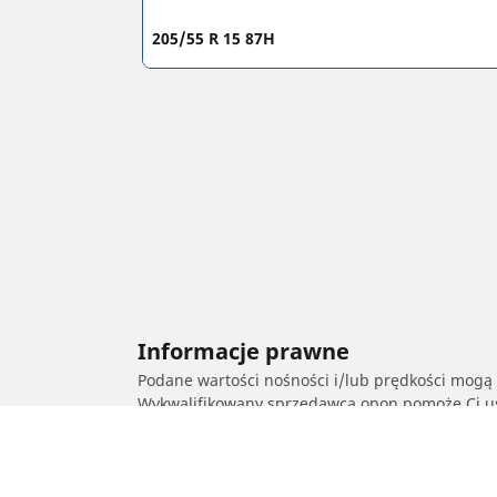
205/55 R 15 87H
Informacje prawne
Podane wartości nośności i/lub prędkości mogą 
Wykwalifikowany sprzedawca opon pomoże Ci ust
1. Indeks nośności i/lub prędkości opon zamien
2. Ciśnienie w oponach powinno zostać dostos