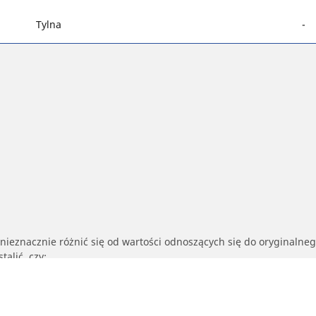
Tylna
-
nieznacznie różnić się od wartości odnoszących się do oryginalne
alić, czy:
nych różni się od parametrów opon oryginalnych.
owane do proponowanego rozmiaru alternatywnego.