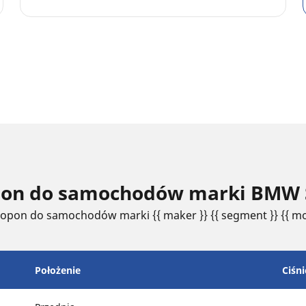
opon do samochodów marki BMW 
 opon do samochodów marki {{ maker }} {{ segment }} {{ mo
Położenie
Ciśni