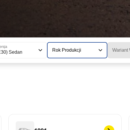
rsja
Rok Produkcji
Wariant
E30) Sedan