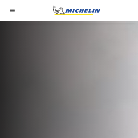
Go to page content
Go to page navigation