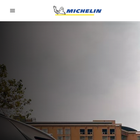
Go to page content
Go to page navigation