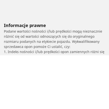
Informacje prawne
Podane wartości nośności i/lub prędkości mogą nieznacznie
różnić się od wartości odnoszących się do oryginalnego
rozmiaru podanych na etykiecie pojazdu. Wykwalifikowany
sprzedawca opon pomoże Ci ustalić, czy:
1. Indeks nośności i/lub prędkości opon zamiennych różni się
od parametrów opon oryginalnych.
2. Ciśnienie w oponach powinno zostać dostosowane do
proponowanego rozmiaru alternatywnego.
/
Captiva
Captiva Sport LT