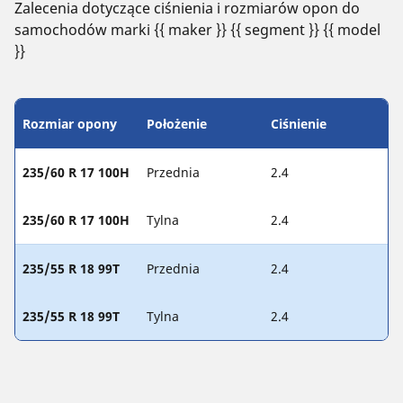
Zalecenia dotyczące ciśnienia i rozmiarów opon do
samochodów marki {{ maker }} {{ segment }} {{ model
}}
Rozmiar opony
Położenie
Ciśnienie
235/60 R 17 100H
Przednia
2.4
235/60 R 17 100H
Tylna
2.4
235/55 R 18 99T
Przednia
2.4
235/55 R 18 99T
Tylna
2.4