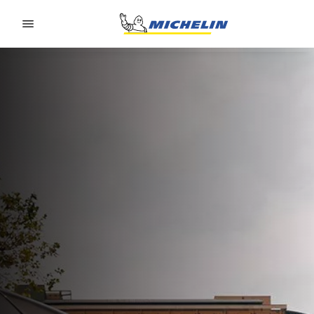
Go to page content
Go to page navigation