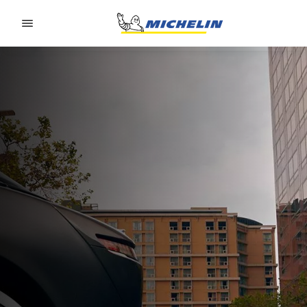
Go to page content
Go to page navigation