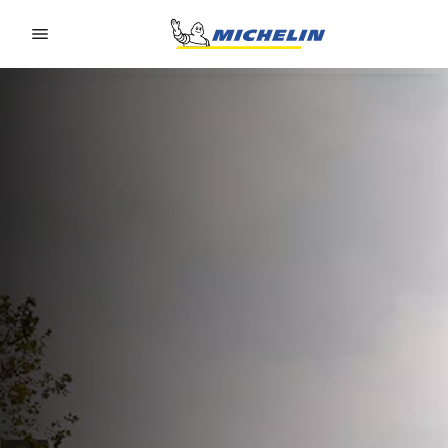
Go to page content
Go to page navigation