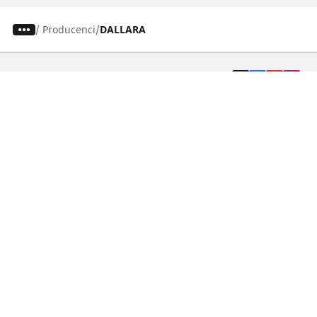
/
Producenci
DALLARA
Osobowe, SUV, dostawcze
Motyckle i skutery
Rowery