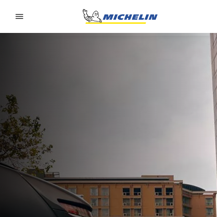
Go to page content
Go to page navigation