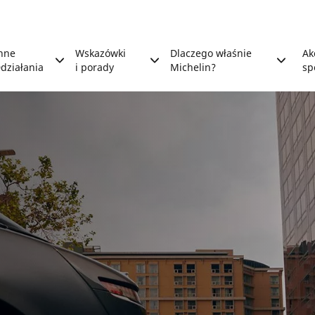
nne
Wskazówki
Dlaczego właśnie
Ak
działania
i porady
Michelin?
sp