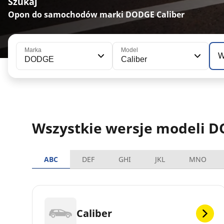
Szukaj
Opon do samochodów marki DODGE Caliber
Marka
Model
W
DODGE
Caliber
Wszystkie wersje modeli D
ABC
DEF
GHI
JKL
MNO
Caliber