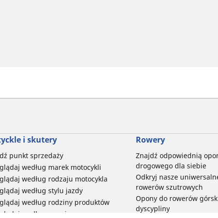
yckle i skutery
Rowery
dź punkt sprzedaży
Znajdź odpowiednią opo
drogowego dla siebie
glądaj według marek motocykli
Odkryj nasze uniwersaln
glądaj według rodzaju motocykla
rowerów szutrowych
glądaj według stylu jazdy
Opony do rowerów górski
glądaj według rodziny produktów
dyscypliny
glądaj według rozmiaru opon