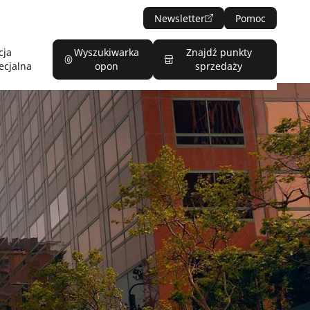
Newsletter
Pomoc
cja
Wyszukiwarka
Znajdź punkty
ecjalna
opon
sprzedaży