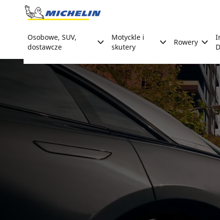
Go to page content
Go to page navigation
Osobowe, SUV,
Motyckle i
I
Rowery
dostawcze
skutery
D