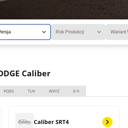
ersja
Rok Produkcji
Wariant
ODGE Caliber
PQRS
TUV
WXYZ
0-9
Caliber SRT4