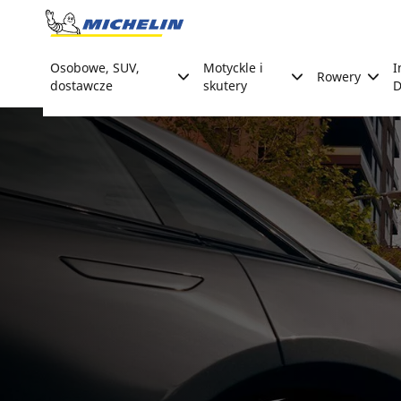
Go to page content
Go to page navigation
Osobowe, SUV,
Motyckle i
I
Rowery
dostawcze
skutery
D