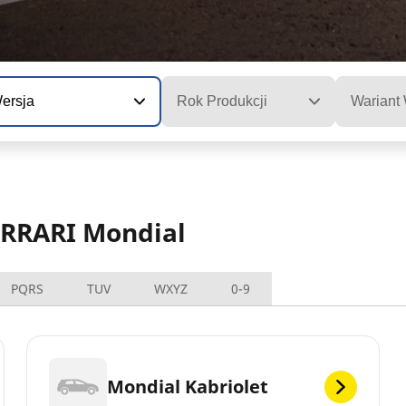
ersja
Rok Produkcji
Wariant
ERRARI Mondial
PQRS
TUV
WXYZ
0-9
Mondial Kabriolet