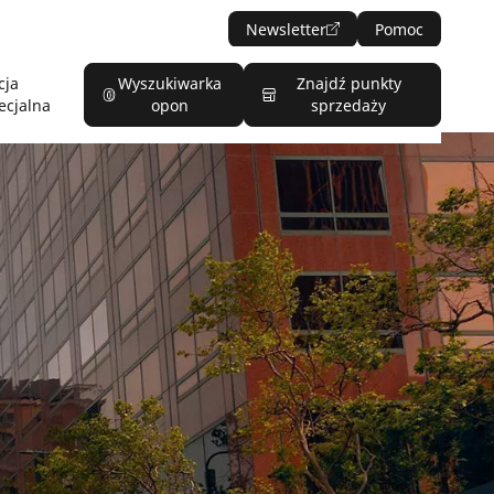
Newsletter
Pomoc
cja
Wyszukiwarka
Znajdź punkty
ecjalna
opon
sprzedaży