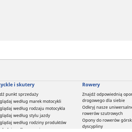
yckle i skutery
Rowery
dź punkt sprzedaży
Znajdź odpowiednią opo
drogowego dla siebie
glądaj według marek motocykli
Odkryj nasze uniwersaln
glądaj według rodzaju motocykla
rowerów szutrowych
glądaj według stylu jazdy
Opony do rowerów górski
glądaj według rodziny produktów
dyscypliny
glądaj według rozmiaru opon