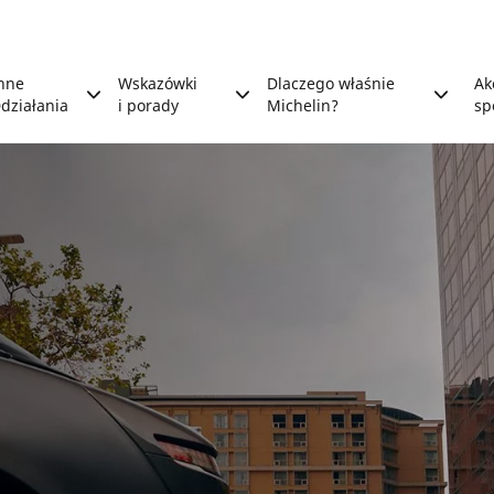
nne
Wskazówki
Dlaczego właśnie
Ak
działania
i porady
Michelin?
sp