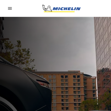
Go to page content
Go to page navigation