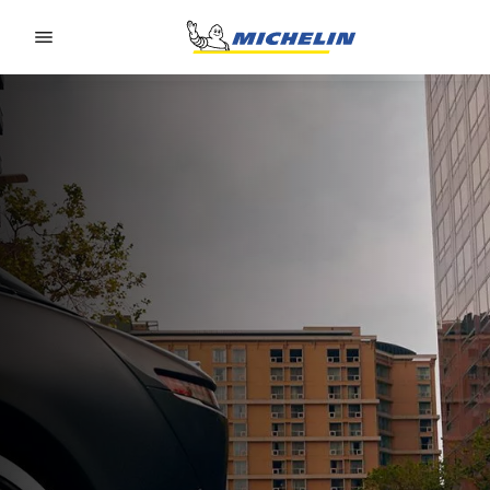
Go to page content
Go to page navigation