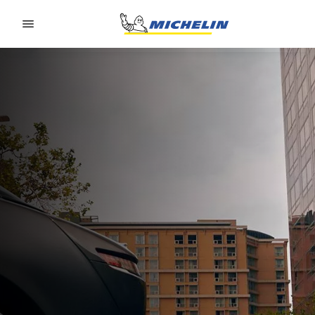
Go to page content
Go to page navigation