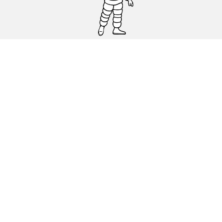
Osobowe, SUV, dostawcze
Motyckle i skutery
Rowery
Znajdź punkty sprzedaży
Porada
Polityka dotycząca cookies
Polityka prywatnosci