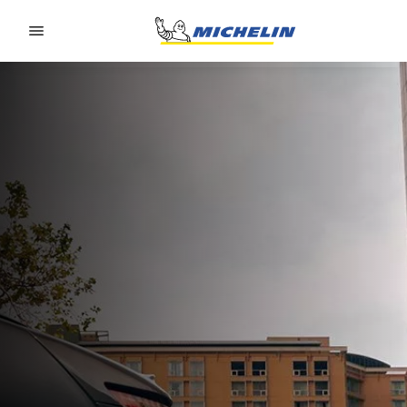
Go to page content
Go to page navigation