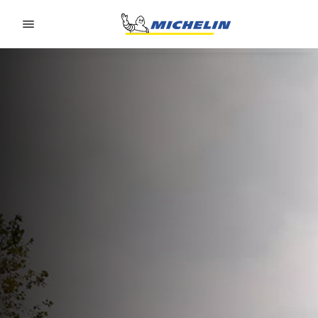
Go to page content
Go to page navigation