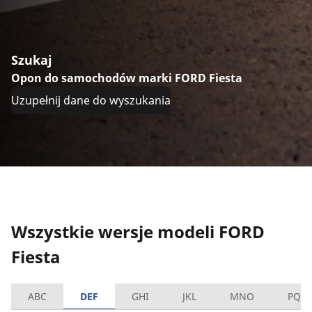
Szukaj
Opon do samochodów marki FORD Fiesta
Uzupełnij dane do wyszukania
Wszystkie wersje modeli FORD
Fiesta
ABC
DEF
GHI
JKL
MNO
PQR