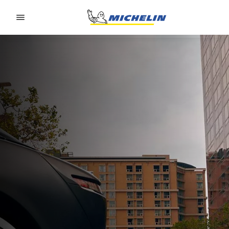
Go to page content
Go to page navigation