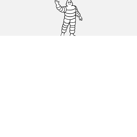
Osobowe, SUV, dostawcze
Motyckle i skutery
Rowery
Znajdź punkty sprzedaży
Porada