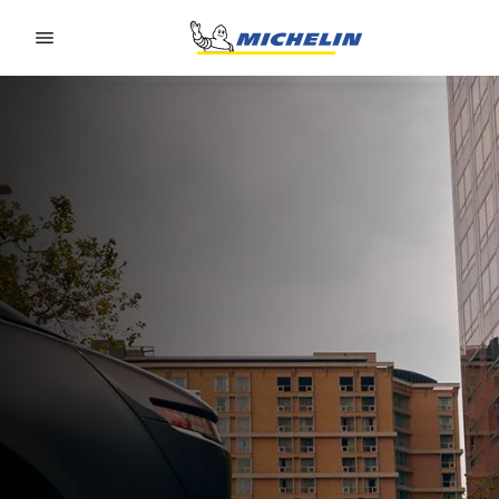
Go to page content
Go to page navigation