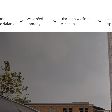
nne
Wskazówki
Dlaczego właśnie
Ak
działania
i porady
Michelin?
sp