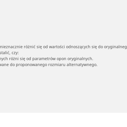
nieznacznie różnić się od wartości odnoszących się do oryginalne
alić, czy:
nych różni się od parametrów opon oryginalnych.
owane do proponowanego rozmiaru alternatywnego.