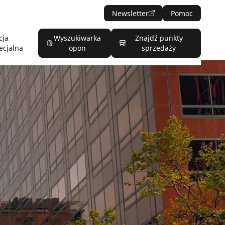
Newsletter
Pomoc
cja
Wyszukiwarka
Znajdź punkty
ecjalna
opon
sprzedaży