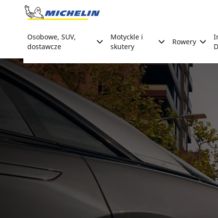
Go to page content
Go to page navigation
Osobowe, SUV,
Motyckle i
I
Rowery
dostawcze
skutery
D