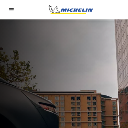
Go to page content
Go to page navigation