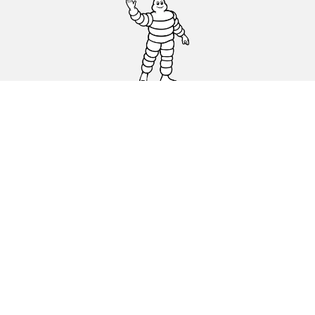
Osobowe, SUV, dostawcze
Motyckle i skutery
Rowery
Znajdź punkty sprzedaży
Porada