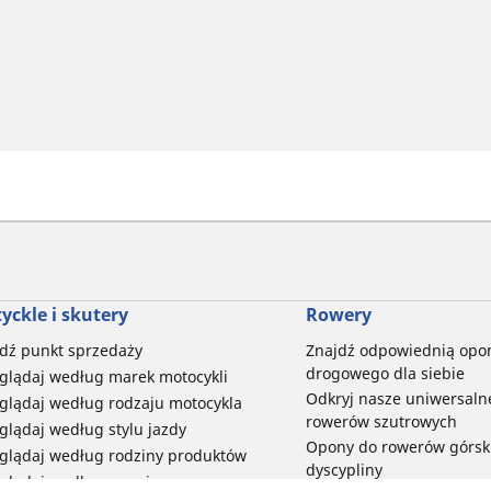
yckle i skutery
Rowery
dź punkt sprzedaży
Znajdź odpowiednią opo
drogowego dla siebie
glądaj według marek motocykli
Odkryj nasze uniwersaln
glądaj według rodzaju motocykla
rowerów szutrowych
glądaj według stylu jazdy
Opony do rowerów górski
glądaj według rodziny produktów
dyscypliny
glądaj według rozmiaru opon