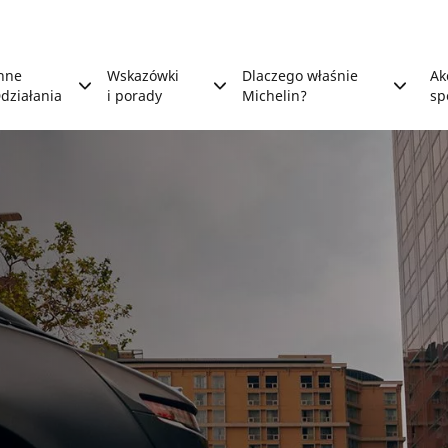
nne
Wskazówki
Dlaczego właśnie
Ak
działania
i porady
Michelin?
sp