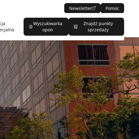
Newsletter
Pomoc
cja
Wyszukiwarka
Znajdź punkty
ecjalna
opon
sprzedaży