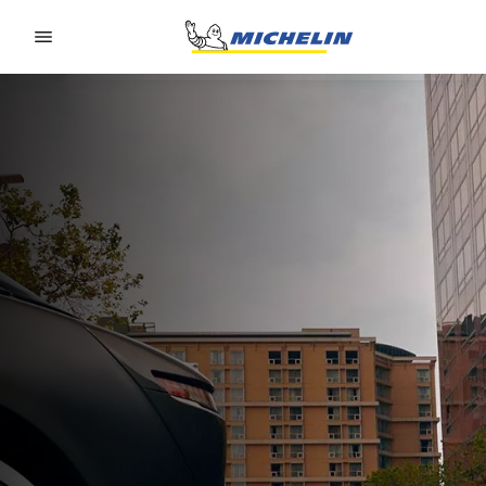
Go to page content
Go to page navigation