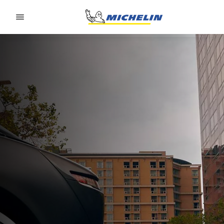
Go to page content
Go to page navigation