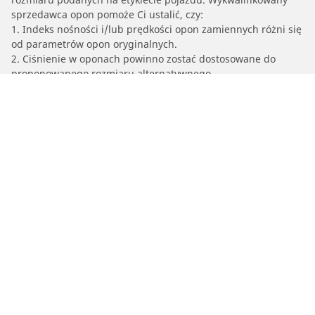
sprzedawca opon pomoże Ci ustalić, czy:
1. Indeks nośności i/lub prędkości opon zamiennych różni się
od parametrów opon oryginalnych.
2. Ciśnienie w oponach powinno zostać dostosowane do
proponowanego rozmiaru alternatywnego.
/
Producenci
ISUZU