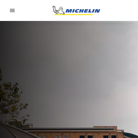
Go to page content
Go to page navigation