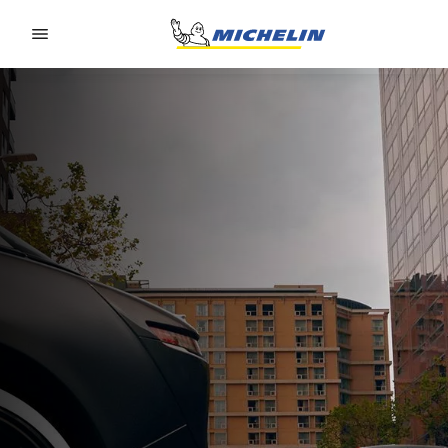
Go to page content
Go to page navigation