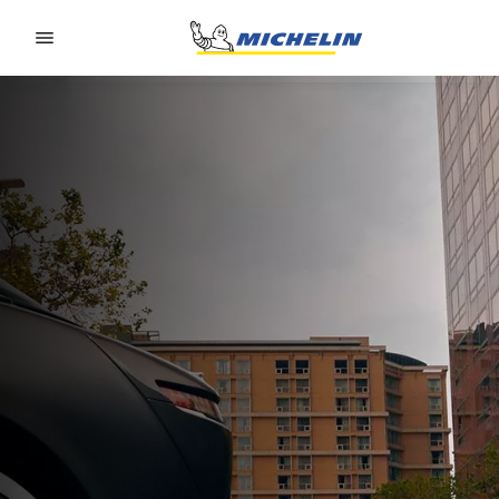
Go to page content
Go to page navigation