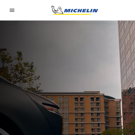
Go to page content
Go to page navigation