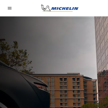
Go to page content
Go to page navigation