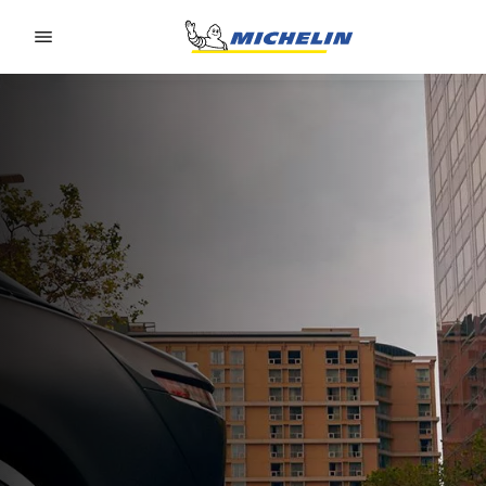
Go to page content
Go to page navigation