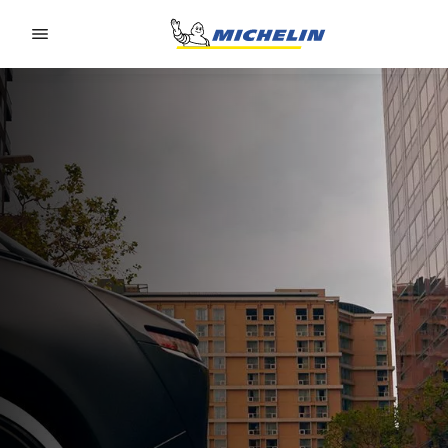
Go to page content
Go to page navigation