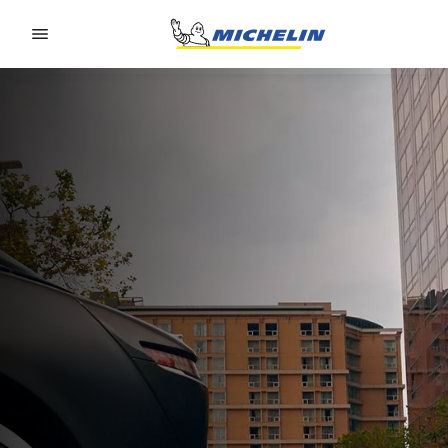
Go to page content
Go to page navigation