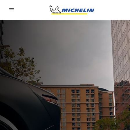
Go to page content
Go to page navigation