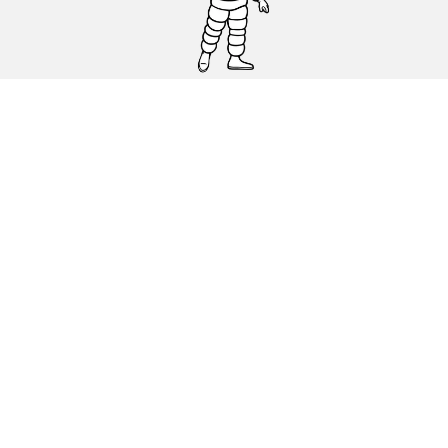
Osobowe, SUV, dostawcze
Motyckle i skutery
Rowery
Znajdź punkty sprzedaży
Porada
Polityka dotycząca cookies
Polityka prywatnosci