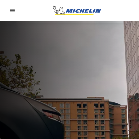
Go to page content
Go to page navigation