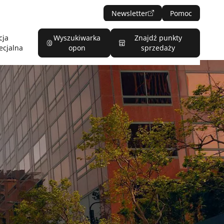
Newsletter
Pomoc
cja
Wyszukiwarka
Znajdź punkty
ecjalna
opon
sprzedaży