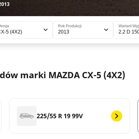
2013
ersja
Rok Produkcji
Wariant Wy
X-5 (4X2)
2013
2.2 D 15
dów marki MAZDA CX-5 (4X2)
225/55 R 19 99V