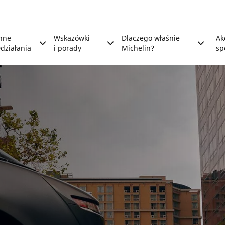
nne
Wskazówki
Dlaczego właśnie
Ak
działania
i porady
Michelin?
sp