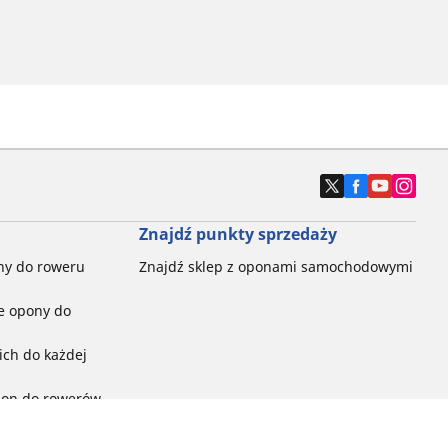
Znajdź punkty sprzedaży
ny do roweru
Znajdź sklep z oponami samochodowymi
e opony do
ch do każdej
pon do rowerów
ego: