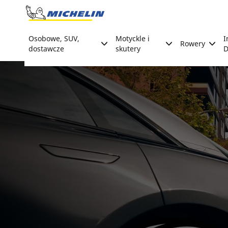
Go to page content
Go to page navigation
Osobowe, SUV,
Motyckle i
I
Rowery
dostawcze
skutery
D