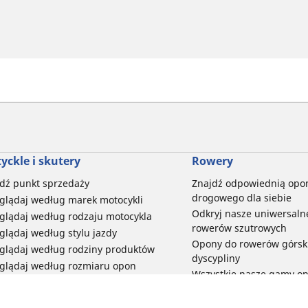
yckle i skutery
Rowery
dź punkt sprzedaży
Znajdź odpowiednią opo
drogowego dla siebie
glądaj według marek motocykli
Odkryj nasze uniwersaln
glądaj według rodzaju motocykla
rowerów szutrowych
glądaj według stylu jazdy
Opony do rowerów górski
glądaj według rodziny produktów
dyscypliny
glądaj według rozmiaru opon
Wszystkie nasze gamy o
elektrycznych
Opony do roweru miejski