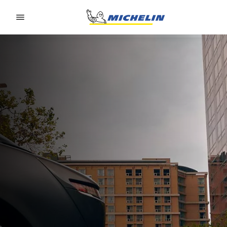
Go to page content
Go to page navigation