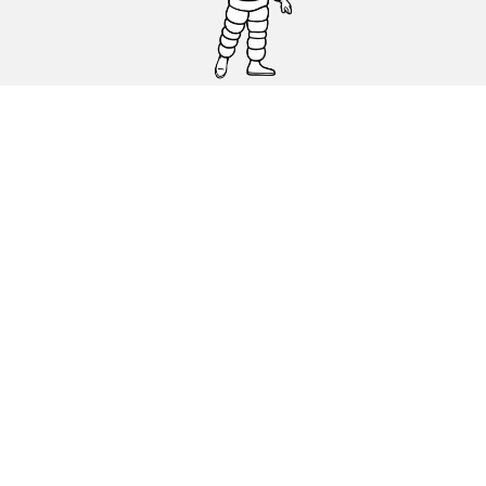
Osobowe, SUV, dostawcze
Motyckle i skutery
Rowery
Znajdź punkty sprzedaży
Porada
Polityka dotycząca cookies
Polityka prywatnosci