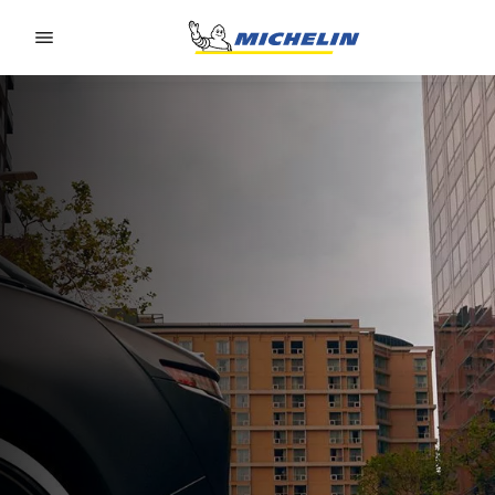
Go to page content
Go to page navigation